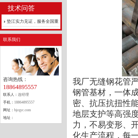
技术问答
垫江实力见证，服务全国重
点工程
联系我们
咨询热线：
我厂无缝钢花管
18864895557
钢管基材，一体
联系人：
连经理
密、抗压抗扭性
手机：
18864895557
网址：
bjcqyc.com
地层支护等高强
地址：
力，不易变形、
化生产流程，每