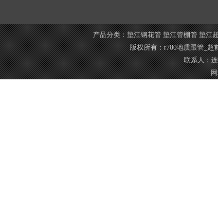
产品分类：
垫江钢花管
垫江管棚管
垫江
版权所有：r780地质跟管_
联系人：连经
网