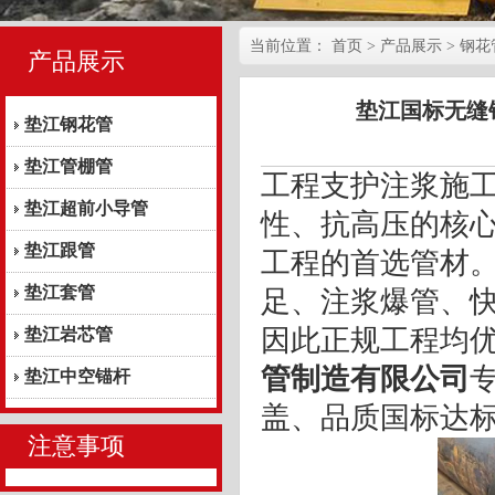
当前位置：
首页
> 产品展示 > 钢花
产品展示
垫江国标无缝钢
垫江钢花管
垫江管棚管
工程支护注浆施
垫江超前小导管
性、抗高压的核
垫江跟管
工程的首选管材
垫江套管
足、注浆爆管、
因此正规工程均
垫江岩芯管
管制造有限公司
垫江中空锚杆
盖、品质国标达
注意事项